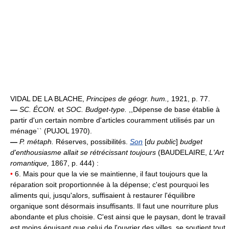
VIDAL DE LA BLACHE,
Principes de géogr. hum.,
1921, p. 77.
—
SC. ÉCON.
et
SOC.
Budget-type.
,,Dépense de base établie à
partir d'un certain nombre d'articles couramment utilisés par un
ménage`` (PUJOL 1970).
—
P. métaph.
Réserves, possibilités.
Son
[
du public
]
budget
d'enthousiasme allait se rétrécissant toujours
(BAUDELAIRE,
L'Art
romantique,
1867, p. 444) :
•
6. Mais pour que la vie se maintienne, il faut toujours que la
réparation soit proportionnée à la dépense; c'est pourquoi les
aliments qui, jusqu'alors, suffisaient à restaurer l'équilibre
organique sont désormais insuffisants. Il faut une nourriture plus
abondante et plus choisie. C'est ainsi que le paysan, dont le travail
est moins épuisant que celui de l'ouvrier des villes, se soutient tout