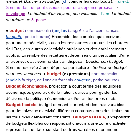
mensuel. Boucler son budget
(
cf
. Joindre les deux bouts)
.
Par ext.
Somme dont on peut disposer pour une dépense précise.
⇒
enveloppe
.
Le budget d'un voyage, des vacances.
Fam.
Le budget
nourriture.
⇒
3. poste.
●
budget
nom masculin
(
anglais
budget
, de l'ancien français
bougette
, petite bourse)
Ensemble des comptes qui décrivent,
pour une année civile, toutes les ressources et toutes les charges
de l'État, des autres collectivités publiques et des établissements
publics. Ensemble des recettes et dépenses d'un particulier, d'une
entreprise, etc. ; somme dont on dispose :
Boucler son budget.
Somme réservée à une dépense particulière :
Se fixer un budget
pour ses vacances.
●
budget
(expressions)
nom masculin
(
anglais
budget
, de l'ancien français
bougette
, petite bourse)
Budget économique,
projection à court terme des équilibres
économiques généraux de la nation, utilisée pour guider les
décisions de politique économique et/ou en tester les effets.
Budget flexible,
budget donnant le montant des frais variables
pour des niveaux d'activité différents contenus dans des limites où
les frais fixes demeurent constants.
Budget variable,
juxtaposition
de budgets flexibles correspondant chacun à une zone d'activité
représentant un taux constant de frais variables et un même