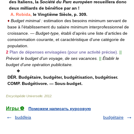
des Italiens, la
Société du Parc européen
recueillera donc
deux milliards de bénéfice par an !
A. Robida,
le Vingtième Siècle, p. 309.
♦
Budget minimal :
estimation des besoins minimum servant de
base à l'établissement du salaire minimum interprofessionnel de
croissance.
—
Budget-type,
établi d'après une liste d'articles de
consommation courante, et caractéristique d'une catégorie de
population.
2
Plan de dépenses envisagées (pour une activité précise).
||
Prévoir le budget d'un voyage, de ses vacances.
||
Établir le
budget d'une opération publicitaire.
❖
DÉR.
Budgétaire, budgéter, budgétisation, budgétiser.
COMP.
Budgétivore. — Sous-budget.
Encyclopédie Universelle
.
2012
.
Игры ⚽
Поможем написать курсовую
buddleia
budgétaire