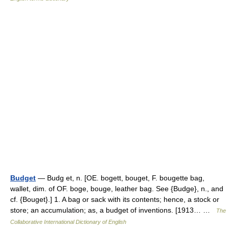
Budget
— Budg et, n. [OE. bogett, bouget, F. bougette bag,
wallet, dim. of OF. boge, bouge, leather bag. See {Budge}, n., and
cf. {Bouget}.] 1. A bag or sack with its contents; hence, a stock or
store; an accumulation; as, a budget of inventions. [1913… …
The
Collaborative International Dictionary of English