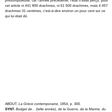
présomptueuse, car l'année précédente, l'état n'avait perçu, pour
cet article ni 441 800 drachmes, ni 61 500 drachmes, mais 4 457
drachmes 31 centimes, c'est-à-dire environ un pour cent sur ce
qui lui était dû.
ABOUT,
La Grèce contemporaine,
1854, p. 300.
SYNT.
Budget de...
(telle année),
de la Guerre, de la Marine, du