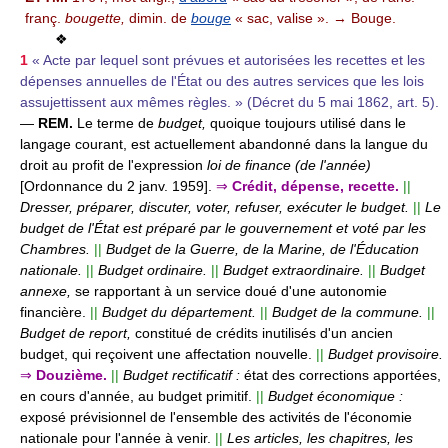
franç.
bougette,
dimin. de
bouge
« sac, valise ». → Bouge.
❖
1
« Acte par lequel sont prévues et autorisées les recettes et les
dépenses annuelles de l'État ou des autres services que les lois
assujettissent aux mêmes règles. » (Décret du 5 mai 1862, art. 5).
—
REM.
Le terme de
budget,
quoique toujours utilisé dans le
langage courant, est actuellement abandonné dans la langue du
droit au profit de l'expression
loi de finance (de l'année)
[Ordonnance du 2 janv. 1959].
⇒
Crédit, dépense, recette.
||
Dresser, préparer, discuter, voter, refuser, exécuter le budget.
||
Le
budget de l'État est préparé par le gouvernement et voté par les
Chambres.
||
Budget de la Guerre, de la Marine, de l'Éducation
nationale.
||
Budget ordinaire.
||
Budget extraordinaire.
||
Budget
annexe,
se rapportant à un service doué d'une autonomie
financière.
||
Budget du département.
||
Budget de la commune.
||
Budget de report,
constitué de crédits inutilisés d'un ancien
budget, qui reçoivent une affectation nouvelle.
||
Budget provisoire.
⇒
Douzième.
||
Budget rectificatif :
état des corrections apportées,
en cours d'année, au budget primitif.
||
Budget économique :
exposé prévisionnel de l'ensemble des activités de l'économie
nationale pour l'année à venir.
||
Les articles, les chapitres, les