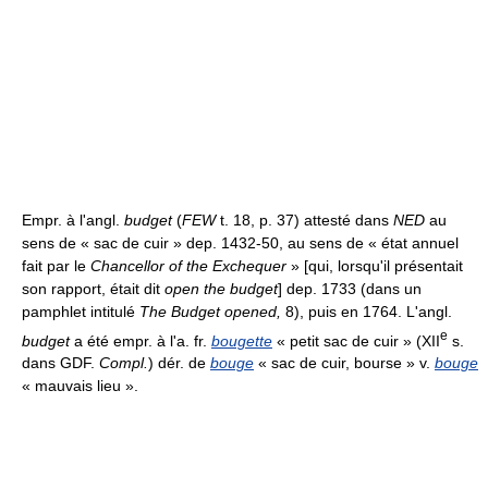
Empr. à l'angl.
budget
(
FEW
t. 18, p. 37) attesté dans
NED
au
sens de « sac de cuir » dep. 1432-50, au sens de « état annuel
fait par le
Chancellor of the Exchequer
» [qui, lorsqu'il présentait
son rapport, était dit
open the budget
] dep. 1733 (dans un
pamphlet intitulé
The Budget opened,
8), puis en 1764. L'angl.
e
budget
a été empr. à l'a. fr.
bougette
« petit sac de cuir » (XII
s.
dans GDF.
Compl.
) dér. de
bouge
« sac de cuir, bourse » v.
bouge
« mauvais lieu ».