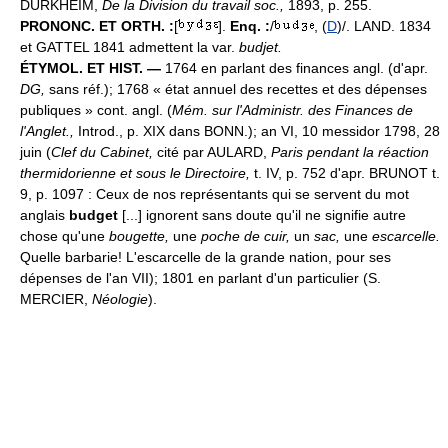
DURKHEIM,
De la Division du travail soc.,
1893, p. 255.
PRONONC. ET ORTH. :
[
].
Enq. :
/
, (
D
)/. LAND. 1834
et GATTEL 1841 admettent la var.
budjet.
ÉTYMOL. ET HIST. —
1764 en parlant des finances angl. (d'apr.
DG,
sans réf.); 1768 « état annuel des recettes et des dépenses
publiques » cont. angl. (
Mém. sur l'Administr. des Finances de
l'Anglet.,
Introd., p. XIX dans BONN.); an VI, 10 messidor 1798, 28
juin (
Clef du Cabinet,
cité par AULARD,
Paris pendant la réaction
thermidorienne et sous le Directoire,
t. IV, p. 752 d'apr. BRUNOT t.
9, p. 1097 : Ceux de nos représentants qui se servent du mot
anglais
budget
[...] ignorent sans doute qu'il ne signifie autre
chose qu'une
bougette,
une
poche de cuir,
un
sac,
une
escarcelle.
Quelle barbarie! L'escarcelle de la grande nation, pour ses
dépenses de l'an VII); 1801 en parlant d'un particulier (S.
MERCIER,
Néologie
).