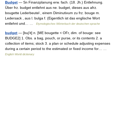
Budget
— Sn Finanzplanung erw. fach. (18. Jh.) Entlehnung.
Über frz. budget entlehnt aus ne. budget, dieses aus afrz.
bougette Lederbeutel , einem Diminutivum zu frz. bouge m.
Ledersack , aus l. bulga f. (Eigentlich ist das englische Wort
entlehnt und… …
Etymologisches Wörterbuch der deutschen sprache
budget
— [buj′it] n. [ME bougette < OFr, dim. of bouge: see
BUDGE2] 1. Obs. a bag, pouch, or purse, or its contents 2. a
collection of items; stock 3. a plan or schedule adjusting expenses
during a certain period to the estimated or fixed income for… …
English World dictionary