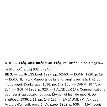
e
STAT. — Fréq. abs. littér. :
648.
Fréq. rel. littér. :
XIX
s. :
a
) 867,
e
b) 960; XX
s. :
a
) 932, b) 940.
BBG. —
BEHRENS Engl. 1927, pp. 52-53. — BONN. 1920, p. 19.
— BOUCHET (É.). Rapports de la lang. angl. avec le fr. Hist. du
mot
budget.
Dunkerque, 1896, pp. 149-165. — DARM. 1877, p.
254. — GOHIN 1903, p. 328. — HAENDLER (J.). Communications
pour servir au vocab. :
budget.
Étymol. et hist. du mot.
R. de
synthèse.
1936, t. 11, pp. 147-156. — LA JAUNIE (M.-A.). Les
Avatars d'un suff. émigré.
Vie Lang.
1962, p. 536. — MAT. Louis-