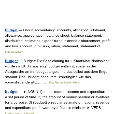
budget
— I noun accountancy, accounts, allocation, allotment,
allowance, appropriation, balance sheet, balance statement,
distribution, estimated expenditures, planned disbursement, profit
and loss account, provision, ration, statement, statement of… …
Law dictionary
Budget
— Budget: Die Bezeichnung für »‹Staats›haushaltsplan«
wurde im 18. Jh. aus engl. budget entlehnt, später in der
Aussprache an frz. budget angelehnt, das selbst aus dem Engl.
stammt. Engl. budget bedeutete ursprünglich wie das
vorausliegende afrz.… …
Das Herkunftswörterbuch
budget
— ► NOUN 1) an estimate of income and expenditure for
a set period of time. 2) the amount of money needed or available
for a purpose. 3) (Budget) a regular estimate of national revenue
and expenditure put forward by a finance minister. ► VERB… …
English terms dictionary