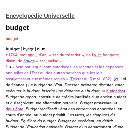
Encyclopédie Universelle
budget
budget
budget
[ bydʒɛ ]
n. m.
• 1764; mot
angl.
, d'ab. « sac du trésorier », de l'
a. fr.
bougette,
dimin. de
bouge
« sac, valise »
1
♦
« Acte par lequel sont autorisées les recettes et les dépenses
annuelles de l'État ou des autres services que les lois
assujettissent aux mêmes règles » (
D
écret du 5 mai 1862).
(
cf
. Loi
de finance.)
Le budget de l'État. Dresser, préparer, discuter, voter,
exécuter le budget. Inscrire une dépense au budget.
⇒
budgétiser
.
Budget de report,
constitué de crédits inutilisés d'un ancien budget
et qui reçoivent une affectation nouvelle.
Budget provisoire.
⇒
douzième
.
Budget rectificatif :
état des corrections apportées, en
cours d'année, au budget primitif.
Les titres, les chapitres du
budget. Équilibre du budget. Budget en excédent, en déficit.
Budget de l'Éducation nationale. Budget d'un département, d'une