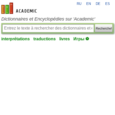
RU
EN
DE
ES
fr-academic.com
Dictionnaires et Encyclopédies sur 'Academic'
Recherche!
interprétations
traductions
livres
Игры ⚽