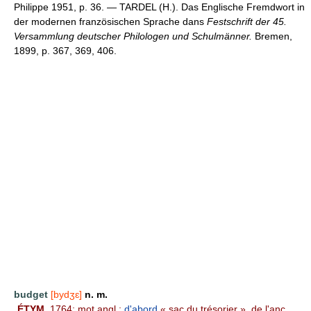
Philippe 1951, p. 36. — TARDEL (H.). Das Englische Fremdwort in
der modernen französischen Sprache dans
Festschrift der 45.
Versammlung deutscher Philologen und Schulmänner.
Bremen,
1899, p. 367, 369, 406.
budget
[bydʒɛ]
n. m.
ÉTYM.
1764; mot angl.;
d'abord
« sac du trésorier », de l'anc.