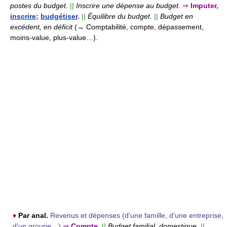
postes du budget.
||
Inscrire une dépense au budget.
⇒
Imputer,
inscrire
;
budgétiser
.
||
Équilibre du budget.
||
Budget en
excédent, en déficit
(→ Comptabilité, compte, dépassement,
moins-value, plus-value…).
♦
Par anal.
Revenus et dépenses (d'une famille, d'une entreprise,
d'un groupe…)
⇒
Compte.
||
Budget familial, domestique.
||