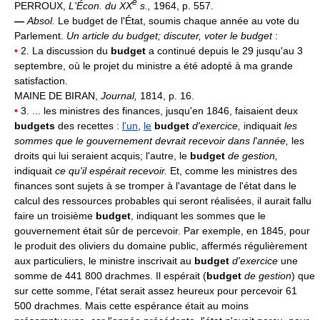
e
PERROUX,
L'Écon. du XX
s.,
1964, p. 557.
—
Absol.
Le budget de l'État, soumis chaque année au vote du
Parlement.
Un article du budget; discuter, voter le budget
:
•
2. La discussion du
budget
a continué depuis le 29 jusqu'au 3
septembre, où le projet du ministre a été adopté à ma grande
satisfaction.
MAINE DE BIRAN,
Journal,
1814, p. 16.
•
3. ... les ministres des finances, jusqu'en 1846, faisaient deux
budgets
des recettes :
l'un
,
le
budget
d'exercice,
indiquait
les
sommes que le gouvernement devrait recevoir dans l'année,
les
droits qui lui seraient acquis; l'autre, le
budget
de gestion,
indiquait
ce qu'il espérait recevoir.
Et, comme les ministres des
finances sont sujets à se tromper à l'avantage de l'état dans le
calcul des ressources probables qui seront réalisées, il aurait fallu
faire un troisième
budget
, indiquant les sommes que le
gouvernement était sûr de percevoir. Par exemple, en 1845, pour
le produit des oliviers du domaine public, affermés régulièrement
aux particuliers, le ministre inscrivait au
budget
d'exercice
une
somme de 441 800 drachmes. Il espérait (
budget
de gestion
) que
sur cette somme, l'état serait assez heureux pour percevoir 61
500 drachmes. Mais cette espérance était au moins