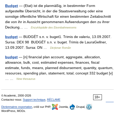
Budget
— (Etat) ist die planmäßig, in bestimmter Form
aufgestellte Übersicht, in der die Staatsverwaltung oder eine
sonstige öffentliche Wirtschaft für einen bestimmten Zeitabschnitt
die von ihr in Aussicht genommenen Aufwendungen den zu ihrer
Deckung… …
Enzyklopädie des Eisenbahnwesens
budget
— BUDGÉT s.n. v. buget1. Trimis de valeriu, 13.09.2007.
Sursa: DEX 98 BUDGÉT s.n. v. buget. Trimis de LauraGellner,
13.09.2007. Sursa: DN …
Dicționar Român
budget
— [n] financial plan account, aggregate, allocation,
allowance, bulk, cost, estimated expenses, finances, fiscal
estimate, funds, means, planned disbursement, quantity, quantum,
resources, spending plan, statement, total; concept 332 budget [v]
… …
New thesaurus
© Academic, 2000-2026
18+
Contactez-nous:
Support technique
,
RÉCLAME
Dictionnaires exportation
, créé sur PHP,
Joomla,
Drupal,
WordPress, MODx.